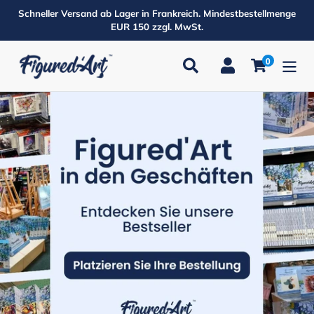
Direkt
Schneller Versand ab Lager in Frankreich. Mindestbestellmenge
zum
EUR 150 zzgl. MwSt.
Inhalt
0
Suchen
Einloggen
Einkaufsw
Produkte