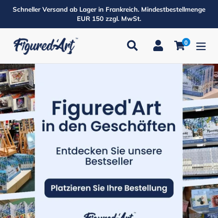
Direkt
Schneller Versand ab Lager in Frankreich. Mindestbestellmenge
zum
EUR 150 zzgl. MwSt.
Inhalt
0
Suchen
Einloggen
Einkaufsw
Produkte