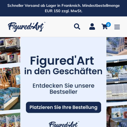
Direkt
Schneller Versand ab Lager in Frankreich. Mindestbestellmenge
zum
EUR 150 zzgl. MwSt.
Inhalt
0
Suchen
Einloggen
Einkaufsw
Produkte