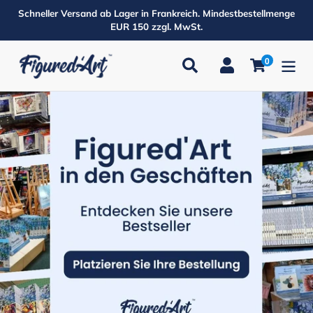
Direkt
Schneller Versand ab Lager in Frankreich. Mindestbestellmenge
zum
EUR 150 zzgl. MwSt.
Inhalt
0
Suchen
Einloggen
Einkaufsw
Produkte