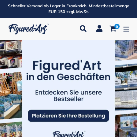
Direkt
Schneller Versand ab Lager in Frankreich. Mindestbestellmenge
zum
EUR 150 zzgl. MwSt.
Inhalt
0
Suchen
Einloggen
Einkaufsw
Produkte