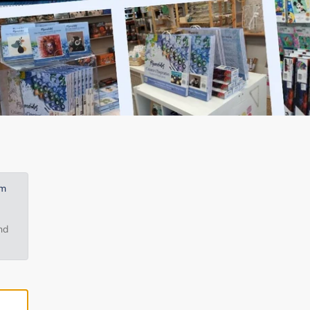
em
nd