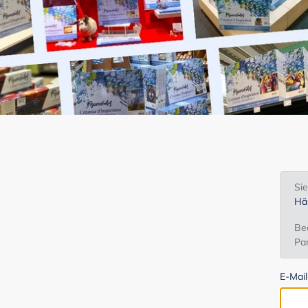
Si
Hä
Bea
Par
E-Mai