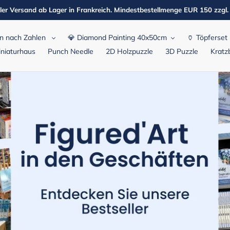
ler Versand ab Lager in Frankreich. Mindestbestellmenge EUR 150 zzgl
n nach Zahlen
💎 Diamond Painting 40x50cm
🏺 Töpferset
niaturhaus
Punch Needle
2D Holzpuzzle
3D Puzzle
Kratzb