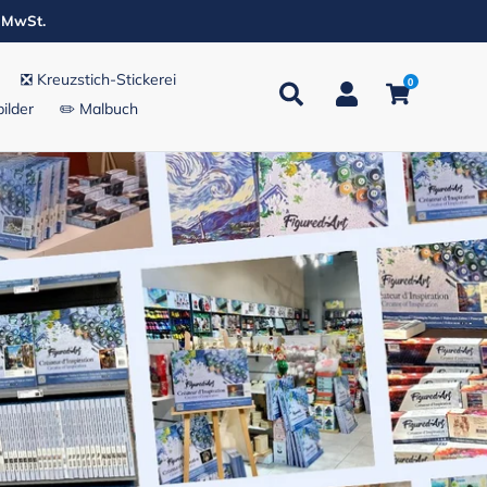
. MwSt.
❎ Kreuzstich-Stickerei
0
Suchen
Einloggen
Einkaufsw
ilder
✏️ Malbuch