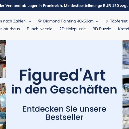
ler Versand ab Lager in Frankreich. Mindestbestellmenge EUR 150 zzgl
n nach Zahlen
💎 Diamond Painting 40x50cm
🏺 Töpferset
niaturhaus
Punch Needle
2D Holzpuzzle
3D Puzzle
Kratzb