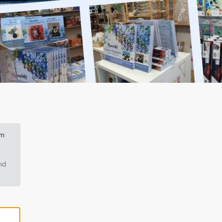
em
nd