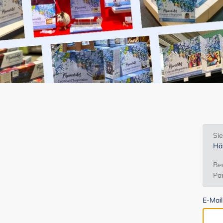
Si
Hä
Bea
Par
E-Mai