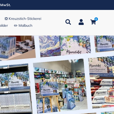
. MwSt.
❎ Kreuzstich-Stickerei
0
Suchen
Einloggen
Einkaufsw
ilder
✏️ Malbuch