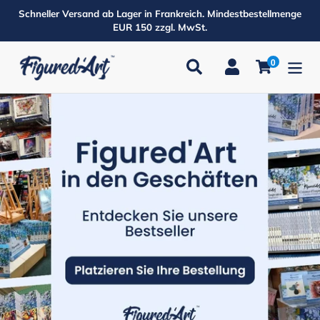
Direkt
Schneller Versand ab Lager in Frankreich. Mindestbestellmenge
zum
EUR 150 zzgl. MwSt.
Inhalt
0
Suchen
Einloggen
Einkaufsw
Produkte