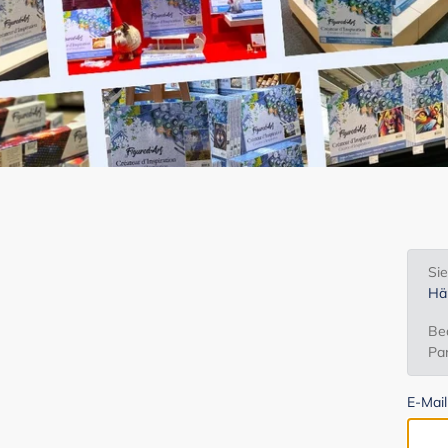
Si
Hä
Bea
Par
E-Mai