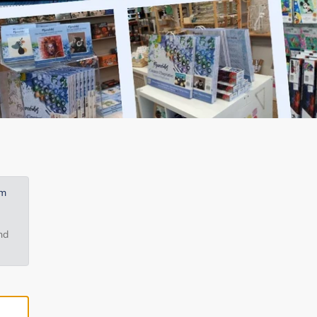
em
nd