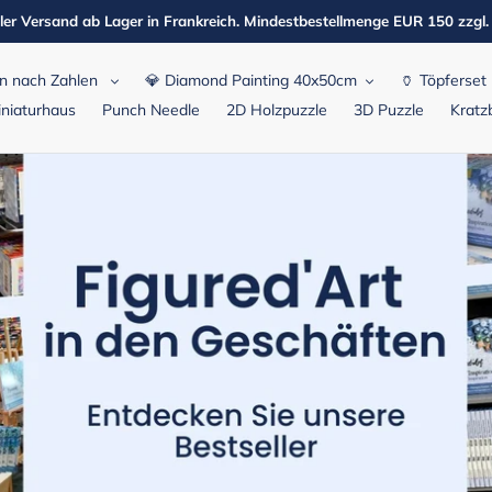
ler Versand ab Lager in Frankreich. Mindestbestellmenge EUR 150 zzgl
n nach Zahlen
💎 Diamond Painting 40x50cm
🏺 Töpferset
niaturhaus
Punch Needle
2D Holzpuzzle
3D Puzzle
Kratzb