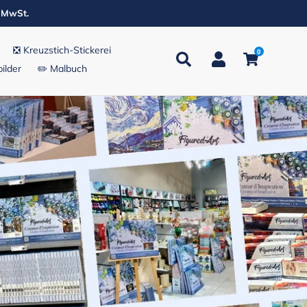
. MwSt.
❎ Kreuzstich-Stickerei
0
Suchen
Einloggen
Einkaufsw
ilder
✏️ Malbuch