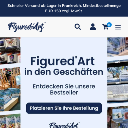
Direkt
Schneller Versand ab Lager in Frankreich. Mindestbestellmenge
zum
EUR 150 zzgl. MwSt.
Inhalt
0
Suchen
Einloggen
Einkaufsw
Produkte