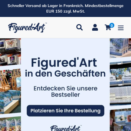
Direkt
Schneller Versand ab Lager in Frankreich. Mindestbestellmenge
zum
EUR 150 zzgl. MwSt.
Inhalt
0
Suchen
Einloggen
Einkaufsw
Produkte