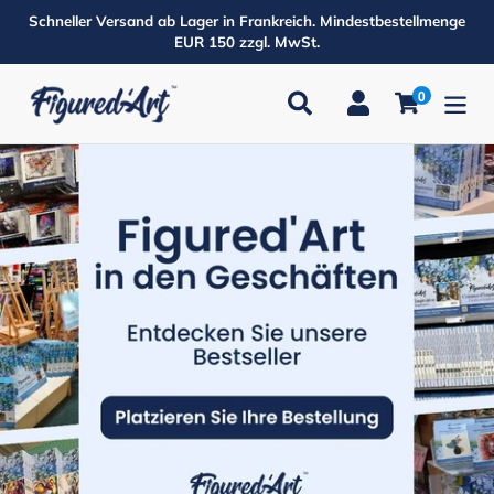
Direkt
Schneller Versand ab Lager in Frankreich. Mindestbestellmenge
zum
EUR 150 zzgl. MwSt.
Inhalt
0
Suchen
Einloggen
Einkaufsw
Produkte