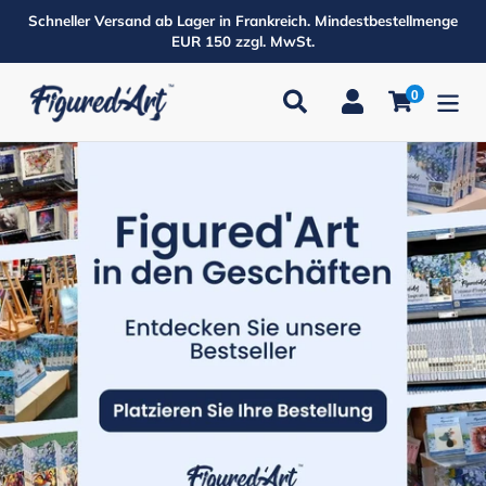
Direkt
Schneller Versand ab Lager in Frankreich. Mindestbestellmenge
zum
EUR 150 zzgl. MwSt.
Inhalt
0
Suchen
Einloggen
Einkaufsw
Produkte