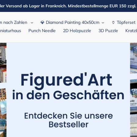
ler Versand ab Lager in Frankreich. Mindestbestellmenge EUR 150 zzgl
n nach Zahlen
💎 Diamond Painting 40x50cm
🏺 Töpferset
niaturhaus
Punch Needle
2D Holzpuzzle
3D Puzzle
Kratzb