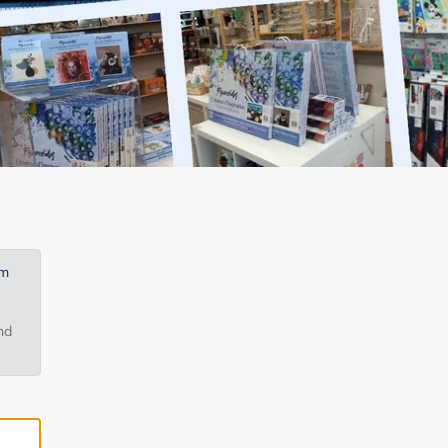
em
nd