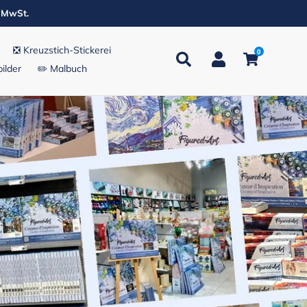
. MwSt.
❎ Kreuzstich-Stickerei
0
Suchen
Einloggen
Einkaufsw
ilder
✏️ Malbuch