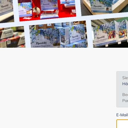
Si
Hä
Bea
Par
E-Mai