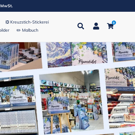
. MwSt.
❎ Kreuzstich-Stickerei
0
Suchen
Einloggen
Einkaufsw
ilder
✏️ Malbuch