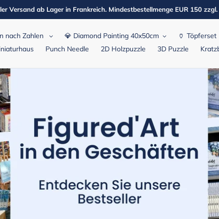
ler Versand ab Lager in Frankreich. Mindestbestellmenge EUR 150 zzgl
n nach Zahlen
💎 Diamond Painting 40x50cm
🏺 Töpferset
niaturhaus
Punch Needle
2D Holzpuzzle
3D Puzzle
Kratzb