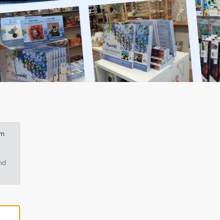
em
nd