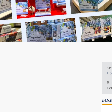
Si
Hä
Bea
Par
E-Mai