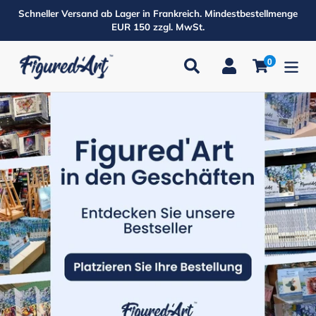
Direkt
Schneller Versand ab Lager in Frankreich. Mindestbestellmenge
zum
EUR 150 zzgl. MwSt.
Inhalt
0
Suchen
Einloggen
Einkaufsw
Produkte