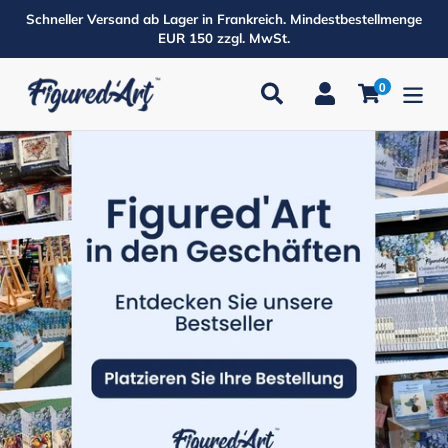
Direkt
Schneller Versand ab Lager in Frankreich. Mindestbestellmenge
zum
EUR 150 zzgl. MwSt.
Inhalt
0
Suchen
Einloggen
Einkaufsw
Produkte