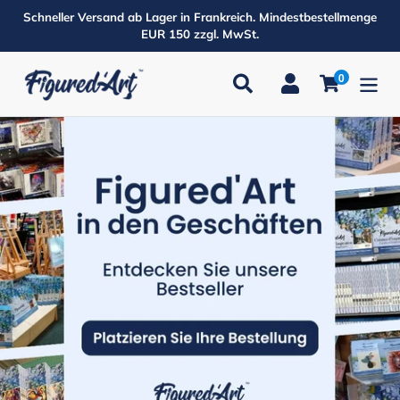
Direkt
Schneller Versand ab Lager in Frankreich. Mindestbestellmenge
zum
EUR 150 zzgl. MwSt.
Inhalt
0
Suchen
Einloggen
Einkaufsw
Produkte