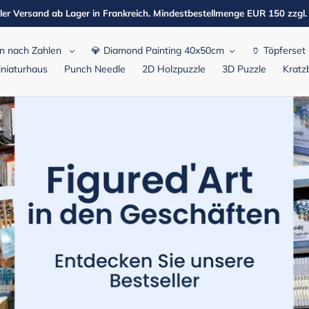
ler Versand ab Lager in Frankreich. Mindestbestellmenge EUR 150 zzgl
n nach Zahlen
💎 Diamond Painting 40x50cm
🏺 Töpferset
niaturhaus
Punch Needle
2D Holzpuzzle
3D Puzzle
Kratzb