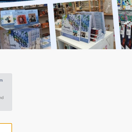
em
nd