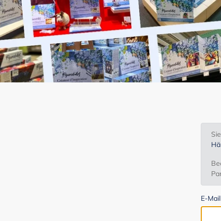
Si
Hä
Bea
Par
E-Mai