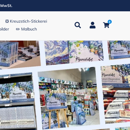
. MwSt.
❎ Kreuzstich-Stickerei
0
Suchen
Einloggen
Einkaufsw
ilder
✏️ Malbuch