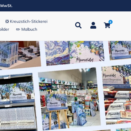
. MwSt.
❎ Kreuzstich-Stickerei
0
Suchen
Einloggen
Einkaufsw
ilder
✏️ Malbuch