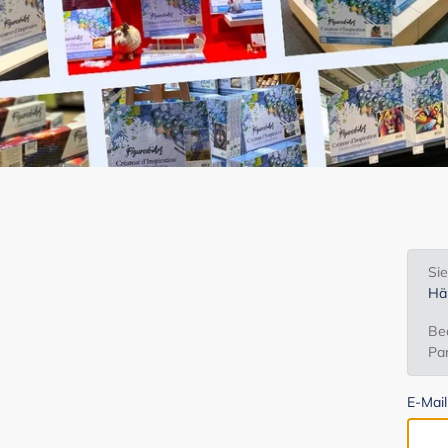
Si
Hä
Bea
Par
E-Mai