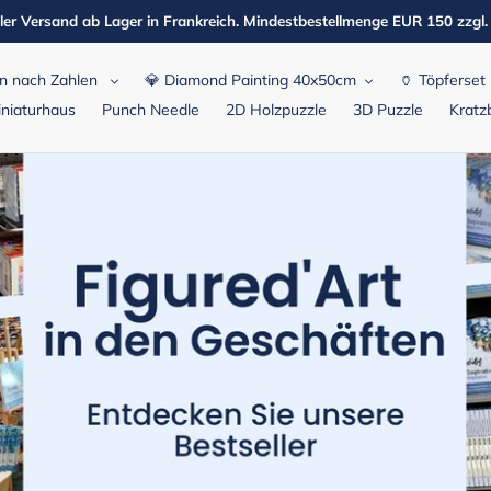
ler Versand ab Lager in Frankreich. Mindestbestellmenge EUR 150 zzgl
n nach Zahlen
💎 Diamond Painting 40x50cm
🏺 Töpferset
niaturhaus
Punch Needle
2D Holzpuzzle
3D Puzzle
Kratzb