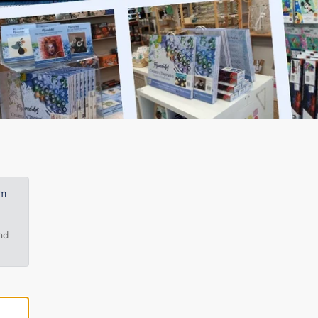
em
nd