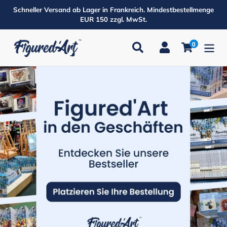
Direkt
Schneller Versand ab Lager in Frankreich. Mindestbestellmenge
zum
EUR 150 zzgl. MwSt.
Inhalt
0
Suchen
Einloggen
Einkaufsw
Produkte