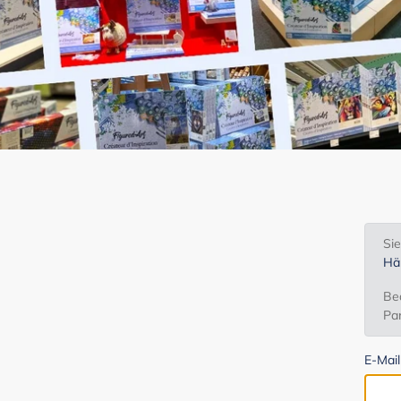
Si
Hä
Bea
Par
E-Mai