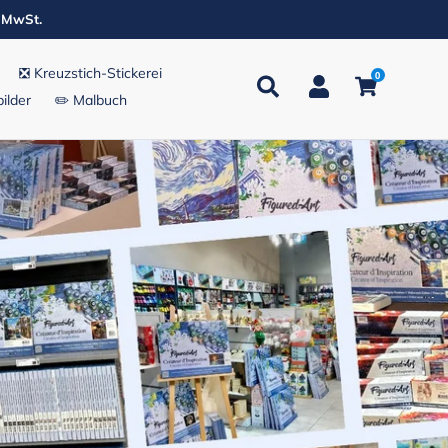
. MwSt.
❎ Kreuzstich-Stickerei
0
Suchen
Einloggen
Einkaufsw
ilder
✏️ Malbuch