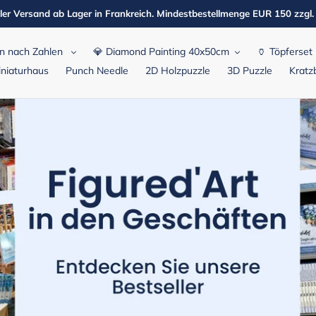
ler Versand ab Lager in Frankreich. Mindestbestellmenge EUR 150 zzgl
n nach Zahlen
💎 Diamond Painting 40x50cm
🏺 Töpferset
niaturhaus
Punch Needle
2D Holzpuzzle
3D Puzzle
Kratzb