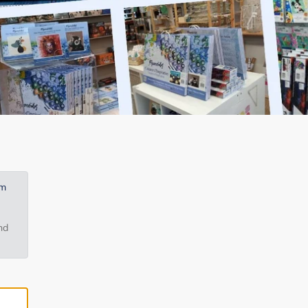
em
nd