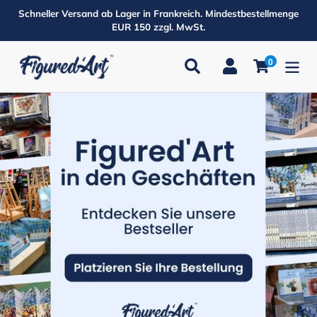
Direkt
Schneller Versand ab Lager in Frankreich. Mindestbestellmenge
zum
EUR 150 zzgl. MwSt.
Inhalt
0
Suchen
Einloggen
Einkaufsw
Produkte