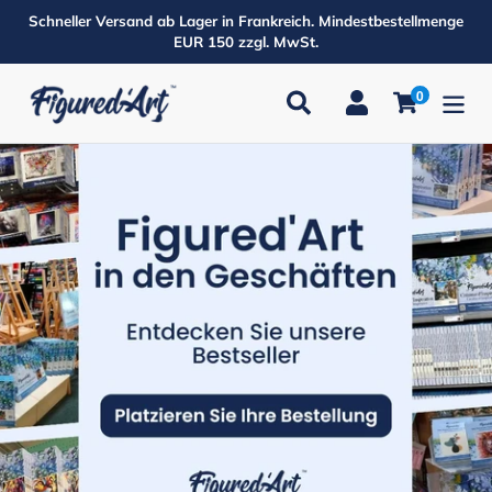
Direkt
Schneller Versand ab Lager in Frankreich. Mindestbestellmenge
zum
EUR 150 zzgl. MwSt.
Inhalt
0
Suchen
Einloggen
Einkaufsw
Produkte