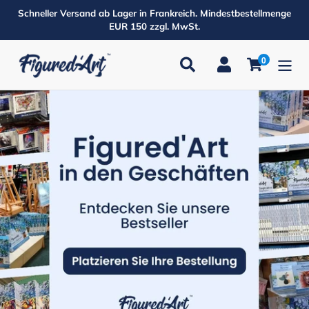
Direkt
Schneller Versand ab Lager in Frankreich. Mindestbestellmenge
zum
EUR 150 zzgl. MwSt.
Inhalt
0
Suchen
Einloggen
Einkaufsw
Produkte