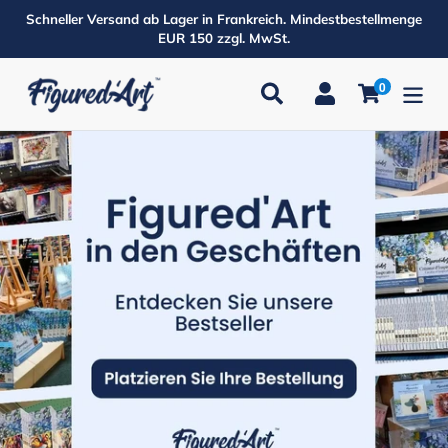
Direkt
Schneller Versand ab Lager in Frankreich. Mindestbestellmenge
zum
EUR 150 zzgl. MwSt.
Inhalt
0
Suchen
Einloggen
Einkaufsw
Produkte