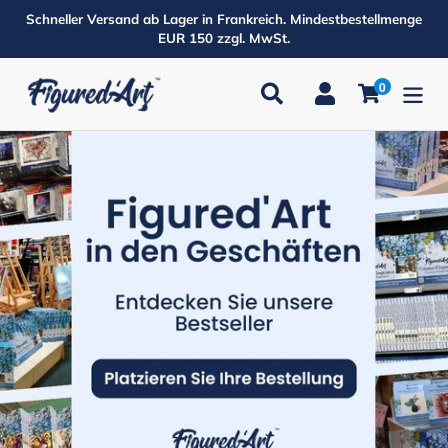
Direkt
Schneller Versand ab Lager in Frankreich. Mindestbestellmenge
zum
EUR 150 zzgl. MwSt.
Inhalt
0
Suchen
Einloggen
Einkaufsw
Produkte