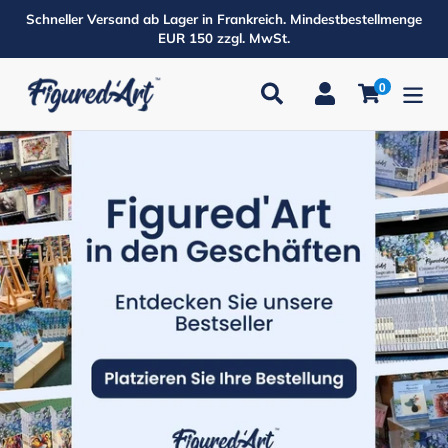
Direkt
Schneller Versand ab Lager in Frankreich. Mindestbestellmenge
zum
EUR 150 zzgl. MwSt.
Inhalt
0
Suchen
Einloggen
Einkaufsw
Produkte